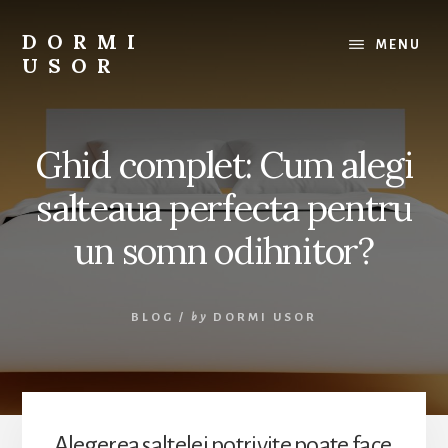
Skip
to
DORMI
MENU
content
USOR
Tot
ce
ai
Ghid complet: Cum alegi
nevoie
pentru
salteaua perfecta pentru
un
somn
un somn odihnitor?
odihnitor.
BLOG
/
by
DORMI USOR
Alegerea saltelei potrivite poate face