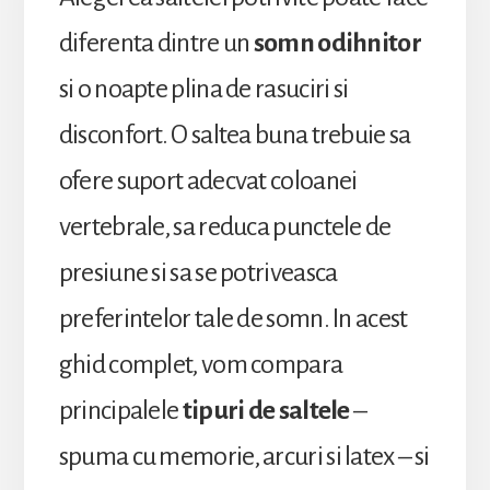
diferenta dintre un
somn odihnitor
si o noapte plina de rasuciri si
disconfort. O saltea buna trebuie sa
ofere suport adecvat coloanei
vertebrale, sa reduca punctele de
presiune si sa se potriveasca
preferintelor tale de somn. In acest
ghid complet, vom compara
principalele
tipuri de saltele
–
spuma cu memorie, arcuri si latex – si