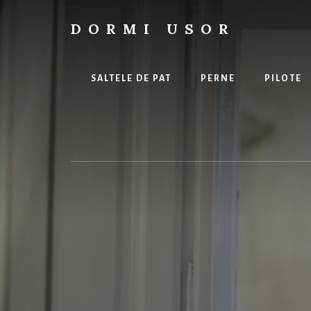
Skip
to
DORMI USOR
content
Tot
ce
ai
SALTELE DE PAT
PERNE
PILOTE
nevoie
pentru
un
somn
odihnitor.