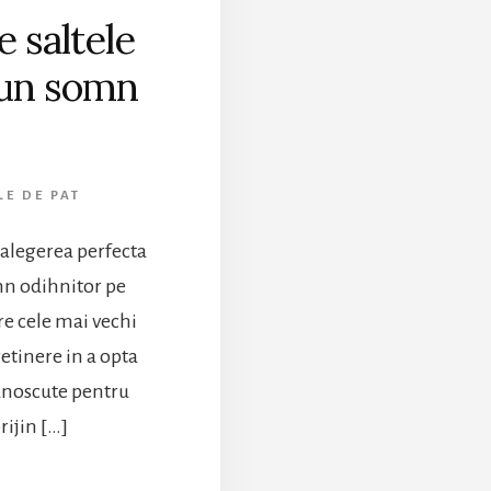
 saltele
 un somn
LE DE PAT
i alegerea perfecta
omn odihnitor pe
re cele mai vechi
 retinere in a opta
cunoscute pentru
rijin […]