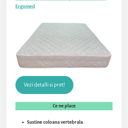
Ergomed
Vezi detalli si pret!
Ce ne place
Sustine coloana vertebrala
.