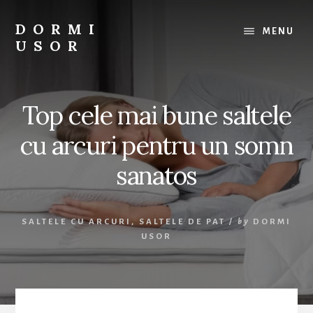
Skip
to
DORMI
MENU
content
USOR
Tot
ce
ai
Top cele mai bune saltele
nevoie
pentru
cu arcuri pentru un somn
un
somn
sanatos
odihnitor.
SALTELE CU ARCURI
,
SALTELE DE PAT
/
by
DORMI
USOR