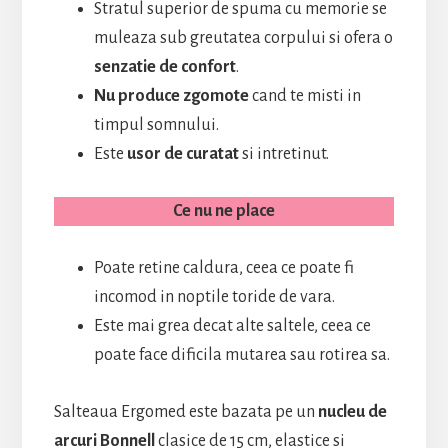
Stratul superior de spuma cu memorie se
muleaza sub greutatea corpului si ofera o
senzatie de confort
.
Nu produce zgomote
cand te misti in
timpul somnului.
Este
usor de curatat
si intretinut.
Ce nu ne place
Poate retine caldura, ceea ce poate fi
incomod in noptile toride de vara.
Este mai grea decat alte saltele, ceea ce
poate face dificila mutarea sau rotirea sa.
Salteaua Ergomed este bazata pe un
nucleu de
arcuri Bonnell
clasice de 15 cm, elastice si