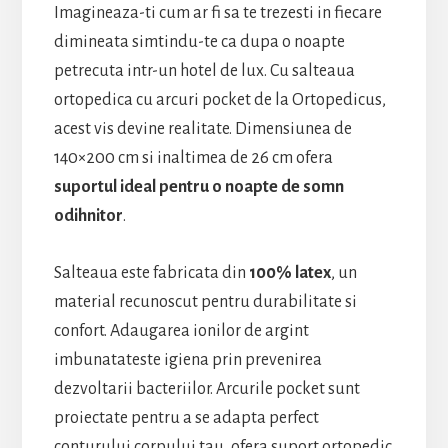
Imagineaza-ti cum ar fi sa te trezesti in fiecare
dimineata simtindu-te ca dupa o noapte
petrecuta intr-un hotel de lux. Cu salteaua
ortopedica cu arcuri pocket de la Ortopedicus,
acest vis devine realitate. Dimensiunea de
140×200 cm si inaltimea de 26 cm ofera
suportul ideal pentru o noapte de somn
odihnitor
.
Salteaua este fabricata din
100% latex
, un
material recunoscut pentru durabilitate si
confort. Adaugarea ionilor de argint
imbunatateste igiena prin prevenirea
dezvoltarii bacteriilor. Arcurile pocket sunt
proiectate pentru a se adapta perfect
conturului corpului tau, ofera suport ortopedic