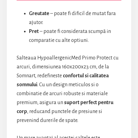
Greutate
– poate fi dificil de mutat fara
ajutor.
Pret
– poate fi considerata scumpă in
comparatie cu alte optiuni.
Salteaua HypoallergenicMed Primo Protect cu
arcuri, dimensiunea 160x200x23 cm, de la
Somnart, redefineste
confortul si calitatea
somnului
. Cu un design meticulos si o
combinatie de arcuri robuste si materiale
premium, asigura un
suport perfect pentru
corp
, reducand punctele de presiune si
prevenind durerile de spate.
Un mare avantaj al acestei saltele este