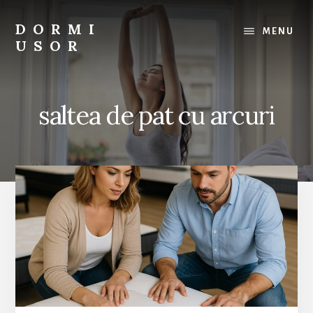
Skip
to
DORMI
MENU
content
USOR
Tot
ce
ai
saltea de pat cu arcuri
nevoie
pentru
un
somn
odihnitor.