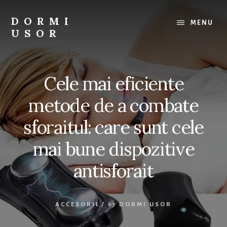
Skip
to
DORMI
MENU
content
USOR
Tot
ce
ai
Cele mai eficiente
nevoie
pentru
metode de a combate
un
somn
sforaitul: care sunt cele
odihnitor.
mai bune dispozitive
antisforait
ACCESORII
/
by
DORMI USOR