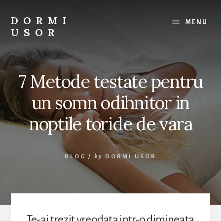
Skip
to
DORMI
MENU
content
USOR
Tot
ce
ai
7 Metode testate pentru
nevoie
pentru
un somn odihnitor in
un
somn
noptile toride de vara
odihnitor.
BLOG
/
by
DORMI USOR
Te-ai trezit vreodata intr-o dimineata