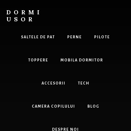
Skip
to
DORMI
content
USOR
Tot
ce
SALTELE DE PAT
PERNE
PILOTE
ai
nevoie
pentru
TOPPERE
MOBILA DORMITOR
un
somn
odihnitor.
ACCESORII
TECH
CAMERA COPILULUI
BLOG
DESPRE NOI