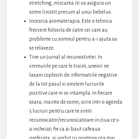
stretching, miscarea iti va asigura un
somn linistit precum al unui bebelus.
Incearca aromaterapia. Este o tehnica
frecvent folosita de catre cei care au
probleme cu somnul pentru a-i ajuta sa
se relaxeze.
Tine un jurnal al recunostintei. In
vremurile pe care le traim, uneori ne
lasam coplesiti de informatiile negative
de la tot pasul si omitem lucrurile
pozitive care ni se intampla. In fiecare
seara, inainte de somn, scrie intr-o agenda
5 lucruri pentru care te simti
recunoscator/recunoscatoare in ziua ce s-
a incheiat; fie ca ai baut cafeaua
preferata, ai vorbit cu prietena cea mai