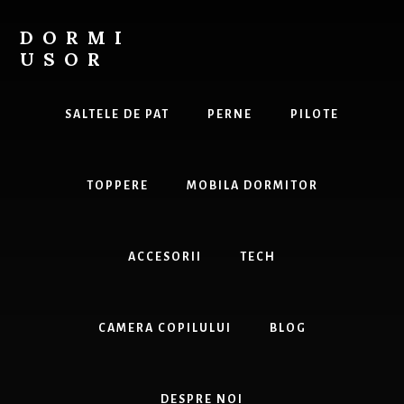
Skip
to
DORMI
content
USOR
Tot
ce
SALTELE DE PAT
PERNE
PILOTE
ai
nevoie
pentru
TOPPERE
MOBILA DORMITOR
un
somn
odihnitor.
ACCESORII
TECH
CAMERA COPILULUI
BLOG
DESPRE NOI